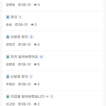
김병호
08-10
3
문의
1
송송
08-10
3
신분증 문의
2
경현진
08-10
6
차키 잃어버렸어요
4
김병호
08-10
5
신분증 문의
1
주예진
08-10
2
지갑을 잃어버렸습니다 ㅠ
1
이고은
08-10
2