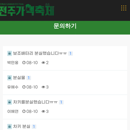
문의하기
보조배터리 분실했습니다ㅠㅠ
1
박민웅
08-10
2
분실물
1
유혜수
08-10
3
차키를분실했습니다ㅠㅠ
1
이혜연
08-10
3
차키 분실
1