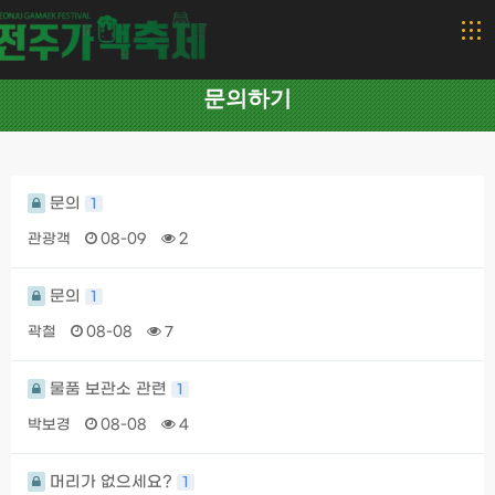
문의하기
문의
1
관광객
08-09
2
문의
1
곽철
08-08
7
물품 보관소 관련
1
박보경
08-08
4
머리가 없으세요?
1