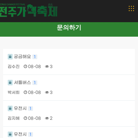
문의하기
궁금해요
1
김수진
08-08
3
셔틀버스
1
박서희
08-08
3
우천시
1
김지혜
08-08
2
우천시
1