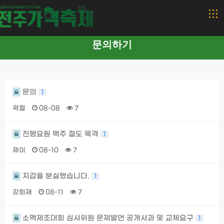
문의하기
문의
1
곽철
08-08
7
진행요원 맥주 절도 목격
1
제이
08-10
7
지갑을 분실했습니다.
1
강희재
08-11
7
소맥제조대회 심사위원 문제발언 공개사과 및 교체요구
1