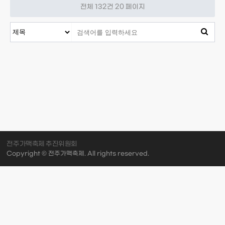
전체 132건
20 페이지
검색대상
전주가맥축제 추진위원회
Copyright © 전주가맥축제. All rights reserved.