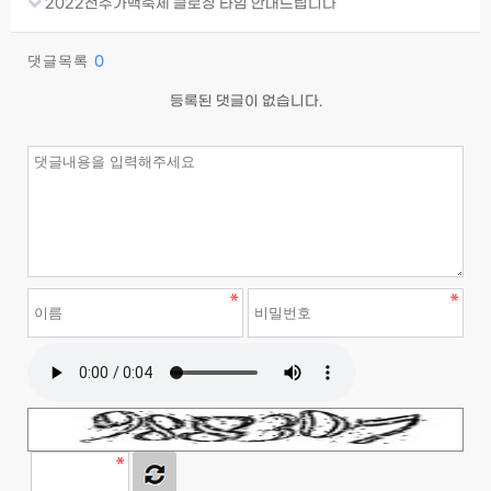
2022전주가맥축제 클로징 타임 안내드립니다
댓글목록
0
등록된 댓글이 없습니다.
이름
필수
비밀번호
필수