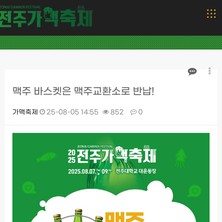
맥주 바스켓은 맥주교환소로 반납!
가맥축제
25-08-05 14:55
852
0
본문