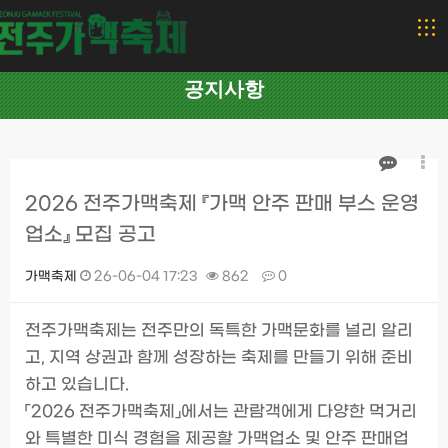
공지사항
2026 전주가맥축제 『가맥 안주 판매 부스 운영
업소』 모집 공고
가맥축제
26-06-04 17:23
862
0
본문
전주가맥축제는 전주만의 독특한 가맥문화를 널리 알리
고, 지역 상권과 함께 성장하는 축제를 만들기 위해 준비
하고 있습니다.
「2026 전주가맥축제」에서는 관람객에게 다양한 먹거리
와 특별한 미식 경험을 제공할 가맥업소 및 안주 판매업